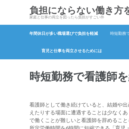
コ
負担にならない働き方
ン
家庭と仕事の両立を図ったら負担がすごい件
テ
ン
年間休日が多い職場選びで負担を軽減
時短勤務
ツ
へ
ス
育児と仕事を両立させるためには
キ
ッ
時短勤務で看護師を
プ
(Enter
を
押
す)
看護師として働き続けていると、結婚や出
えたりする場面に遭遇することは少なくあ
で働くことが難しいと看護師を辞めること
所定労働時間を6時間に短縮できる「育児