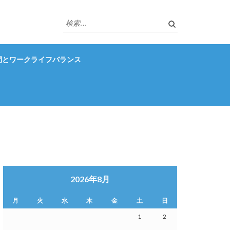
検
索:
間とワークライフバランス
2026年8月
月
火
水
木
金
土
日
1
2